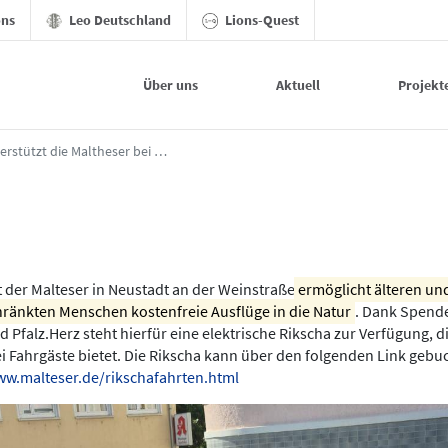
ons
Leo Deutschland
Lions-Quest
Über uns
Aktuell
Projekt
bei der Beschaffung einer Rikscha - Neustadt
Lions Neustadt unterstützt die Maltheser bei der Beschaffung einer Rikscha
 der Malteser in Neustadt an der Weinstraße
ermöglicht älteren und
hränkten Menschen kostenfreie Ausflüge in die Natur
. Dank Spende
 Pfalz.Herz steht hierfür eine elektrische Rikscha zur Verfügung, di
wei Fahrgäste bietet. Die Rikscha kann über den folgenden Link gebu
ww.malteser.de/rikschafahrten.html