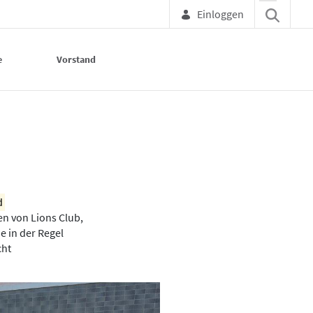
Einloggen
e
Vorstand
-Weinstraße
 
n von Lions Club,
e in der Regel
cht