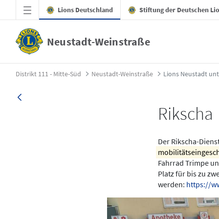
Zum Hauptinhalt springen
Lions Deutschland
Stiftung der Deutschen Li
Neustadt-Weinstraße
Lions Neustadt unterstützt die Maltheser 
Distrikt 111 - Mitte-Süd
Neustadt-Weinstraße
Rikscha
Der Rikscha-Dienst
mobilitätseingesc
Fahrrad Trimpe und
Platz für bis zu z
werden:
https://w